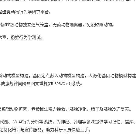
啮齿类动物行为学研究平台。
有
级动物独立通气笼盒，无菌动物隔离器，免疫缺陷动物。
SPF
术室，猕猴行为学测试。
除动物模型构建，基因定点敲入动物模型构建，人源化基因动物模型构建
成簇规律间隔短回文重复
系统。
.
(CRISPR/Cas9)
因编辑动物扩繁，老龄鼠生殖力挽救，胚胎净化，精子及胚胎冷冻复苏。
代谢、
行为分析等系统，为神经、药理等领域提供学习记忆、焦虑
3D-AI
供定制化培训与宣传服务，助力科研人员快速上手。