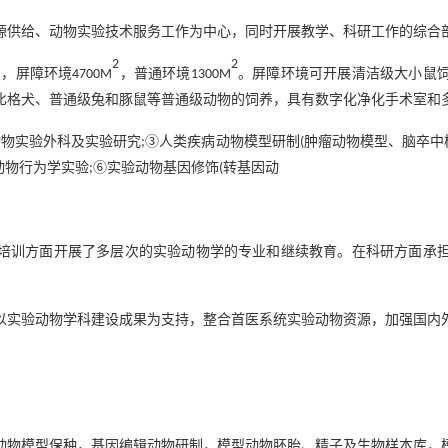
源供给、动物实验技术服务工作为中心，同时开展教学、科研工作的综合
2
2
中，屏障环境
，普通环境
。屏障环境可开展清洁级大小鼠
4700M
1300M
比格犬、普通级兔和豚鼠等普通级动物的饲养，具有数字化净化手术室和
动物实验外科及实验研究
③人类疾病动物模型研制
肿瘤动物模型、脑卒中
;
(
动物行为学实验
⑥实验动物基因修饰
转基因动
;
(
培训方面开展了多层次的实验动物学的专业和继续教育。在科研方面承
以实验动物学科建设成果为支持，整合首医系统实验动物资源，加强国内
动物模型保种，基因编辑动物研制，模型动物胚胎、精子及生物样本库，